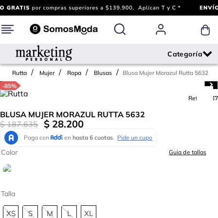
Blusa Mujer Morazul Rutta 5632
Rutta
Mujer
Ropa
Blusas
-
85%
Ref.
710137
BLUSA MUJER MORAZUL RUTTA 5632
$
28
.
200
$
187
.
635
Color
Guia de tallas
Talla
XS
S
M
L
XL