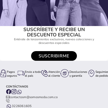
SUSCRÍBETE Y RECIBE UN
DESCUENTO ESPECIAL
Entérate de lanzamientos exclusivos, nuevas colecciones y
descuentos especiales
SUSCRIBIRME
Pagos
Envio a todo
Atención
Devoluciones
Seguimie
seguros
el país
al cliente
y garantía
de pedid
CONTÁCTANOS
contactosm@somosmoda.com.co
3226061605