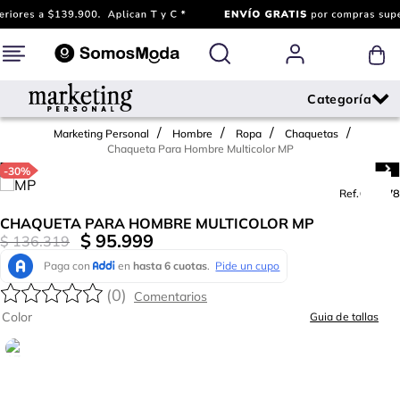
Marketing Personal
Hombre
Ropa
Chaquetas
Chaqueta Para Hombre Multicolor MP
-
30%
Ref.
607278
CHAQUETA PARA HOMBRE MULTICOLOR MP
$
95
.
999
$
136
.
319
(
0
)
Color
Guia de tallas