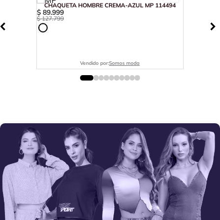
CHAQUETA HOMBRE CREMA-AZUL MP 114494
$
89
.
999
$
127
.
799
Vendido por:
Somos moda