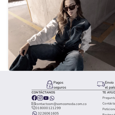
Pagos
Envio 
seguros
el paí
CONTÁCTANOS
TE AYU
Pregunta
Contáct
contactosm@somosmoda.com.co
018000121299
Peticion
3226061605
Rastrea 