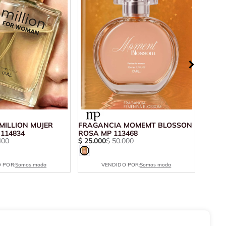
MILLION MUJER
FRAGANCIA MOMEMT BLOSSON
FRAGA
114834
ROSA MP 113468
400
$
25
.
000
$
50
.
000
$
45
.
9
 POR:
Somos moda
VENDIDO POR:
Somos moda