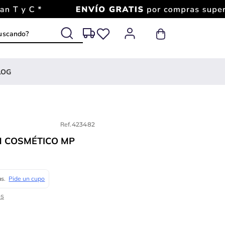
 buscando?
LOG
Ref.
423482
N COSMÉTICO MP