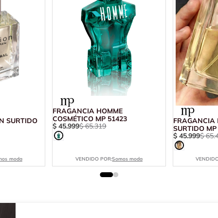
FRAGANCIA HOMME
COSMÉTICO MP 51423
N SURTIDO
FRAGANCIA 
$
45
.
999
$
65
.
319
SURTIDO MP 
$
45
.
999
$
65
.
mos moda
VENDIDO POR:
Somos moda
VENDIDO