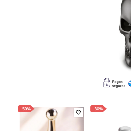
10
.
b
-
50%
-
30%