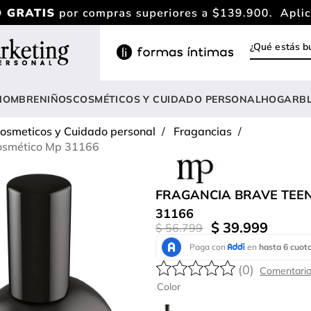
¿Qué estás
INOS MÁS BUSCADOS
ody
HOMBRE
NIÑOS
COSMÉTICOS Y CUIDADO PERSONAL
HOGAR
B
estidos
osmeticos y Cuidado personal
Fragancias
lusas
Cosmético Mp 31166
nterizo
rasier
FRAGANCIA BRAVE TEE
31166
estido
$
39
.
999
$
56
.
799
hort
amibuzo
(
0
)
Color
opa deportiva mujer