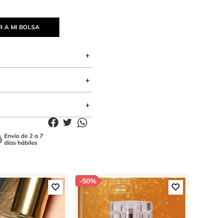
 A MI BOLSA
-
50%
-
30%