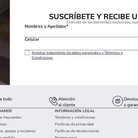
SUSCRÍBETE Y RECIBE 
Entérate de lanzamientos exclusivos, nu
Nombres y Apellidos*
Celular
Aceptas tratamiento de datos personales y Términos y
Condiciones
a todo
Atención
Devolu
s
al cliente
y garan
DAMOS
INFORMACIÓN LEGAL
s frecuentes
Términos y condiciones
anos
Políticas de privacidad
es, quejas y reclamos
Políticas de devoluciones
tu pedido
Promociones