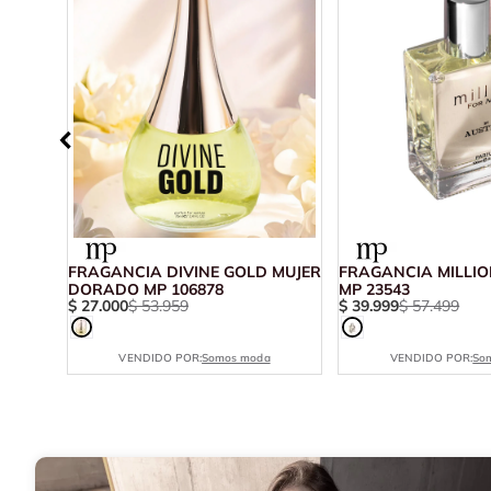
MENT
FRAGANCIA DIVINE GOLD MUJER
FRAGANCIA MILLIO
DORADO MP 106878
MP 23543
$
27
.
000
$
53
.
959
$
39
.
999
$
57
.
499
VENDIDO POR:
Somos moda
VENDIDO POR:
So