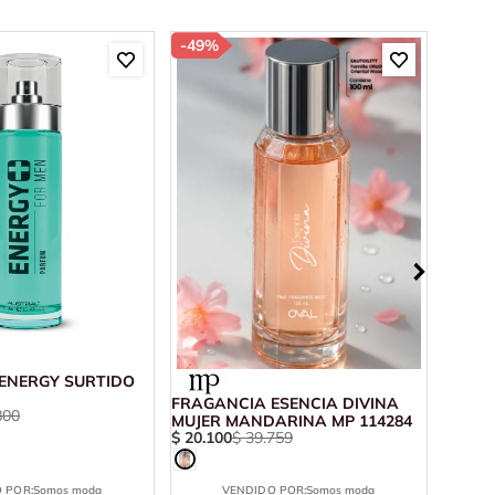
-
49%
-
30%
ENERGY SURTIDO
FRAGANCIA ESENCIA DIVINA
FRAGA
800
MUJER MANDARINA MP 114284
MP 23
$
20
.
100
$
39
.
759
$
39
.
9
 POR:
Somos moda
VENDIDO POR:
Somos moda