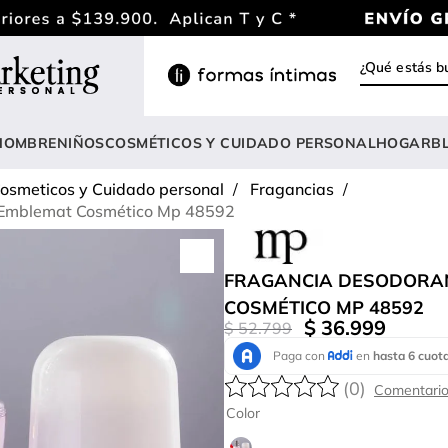
¿Qué estás
INOS MÁS BUSCADOS
ody
HOMBRE
NIÑOS
COSMÉTICOS Y CUIDADO PERSONAL
HOGAR
B
estidos
osmeticos y Cuidado personal
Fragancias
lusas
 Emblemat Cosmético Mp 48592
nterizo
rasier
FRAGANCIA DESODORA
COSMÉTICO MP 48592
estido
$
36
.
999
$
52
.
799
hort
amibuzo
(
0
)
Color
opa deportiva mujer