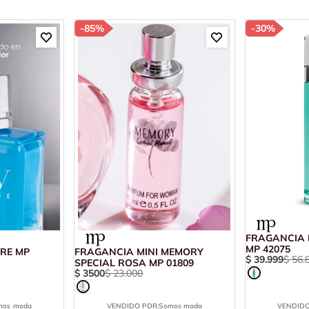
-
85%
-
30%
FRAGANCIA 
MP 42075
RE MP
FRAGANCIA MINI MEMORY
$
39
.
999
$
56
.
SPECIAL ROSA MP 01809
$
3500
$
23
.
000
mos moda
VENDIDO POR:
Somos moda
VENDIDO