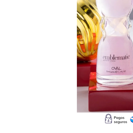
10
.
b