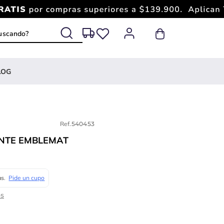
 buscando?
LOG
Ref.
540453
NTE EMBLEMAT