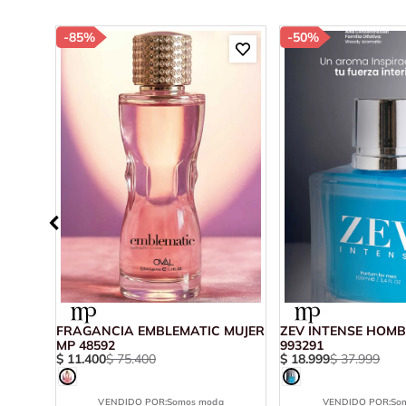
-
85%
-
50%
FRAGANCIA EMBLEMATIC MUJER
ZEV INTENSE HOMB
MP 48592
993291
$
11
.
400
$
75
.
400
$
18
.
999
$
37
.
999
VENDIDO POR:
Somos moda
VENDIDO POR:
So