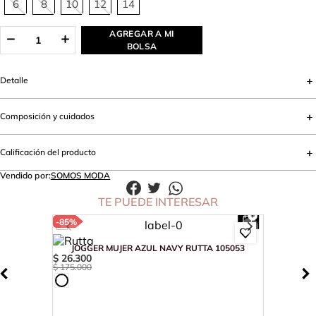
6
8
10
12
14
AGREGAR A MI
BOLSA
Detalle
Composición y cuidados
Calificación del producto
Vendido por:
SOMOS MODA
TE PUEDE INTERESAR
-
85%
JOGGER MUJER AZUL NAVY RUTTA 105053
$
26
.
300
$
175
.
000