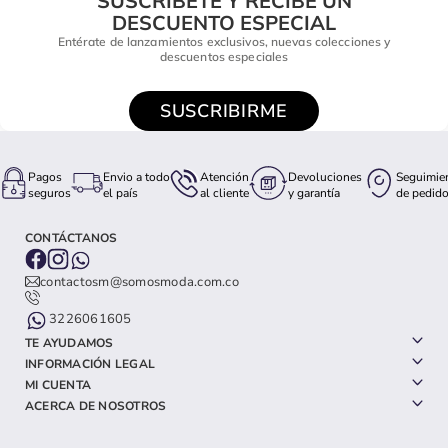
SUSCRÍBETE Y RECIBE UN
DESCUENTO ESPECIAL
Entérate de lanzamientos exclusivos, nuevas colecciones y
descuentos especiales
SUSCRIBIRME
Pagos
Envio a todo
Atención
Devoluciones
Seguimie
seguros
el país
al cliente
y garantía
de pedid
CONTÁCTANOS
contactosm@somosmoda.com.co
3226061605
TE AYUDAMOS
INFORMACIÓN LEGAL
MI CUENTA
ACERCA DE NOSOTROS