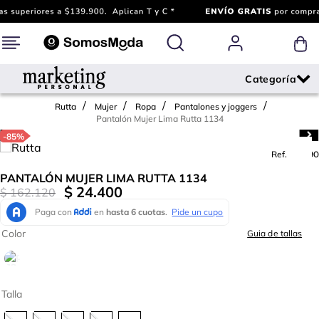
Rutta
Mujer
Ropa
Pantalones y joggers
Pantalón Mujer Lima Rutta 1134
-
85%
Ref.
733290
PANTALÓN MUJER LIMA RUTTA 1134
$
24
.
400
$
162
.
120
Color
Guia de tallas
Talla