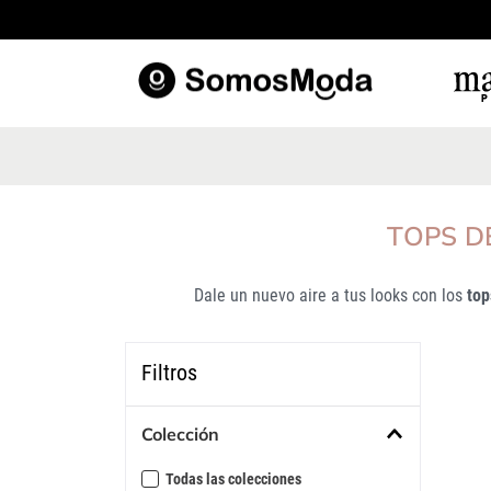
TÉRM
1
.
b
2
.
v
3
.
b
TOPS D
4
.
e
Dale un nuevo aire a tus looks con los
top
5
.
b
6
.
v
Filtros
7
.
p
8
.
b
Colección
9
.
c
Todas las colecciones