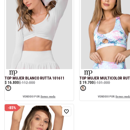
hort
TOP MUJER BLANCO RUTTA 101611
TOP MUJER MULTICOLOR RUT
$
16
.
800
$
112
.
000
$
19
.
700
$
131
.
000
VENDIDO POR:
Somos moda
VENDIDO POR:
Somos mod
-
85%