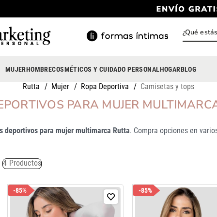
¿Qué está
INOS MÁS BUSCADOS
ody
MUJER
HOMBRE
COSMÉTICOS Y CUIDADO PERSONAL
HOGAR
BLOG
estidos
Rutta
Mujer
Ropa Deportiva
Camisetas y tops
rasier
EPORTIVOS PARA MUJER MULTIMARC
nterizo
s deportivos para mujer multimarca Rutta
. Compra opciones en varios
lusas
estido
4
Productos
anties
lusa
-
85%
-
85%
onjunto