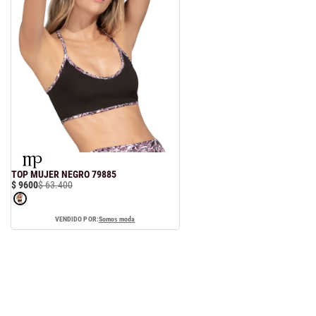
TOP MUJER NEGRO 79885
$
9600
$
63
.
400
VENDIDO POR:
Somos moda