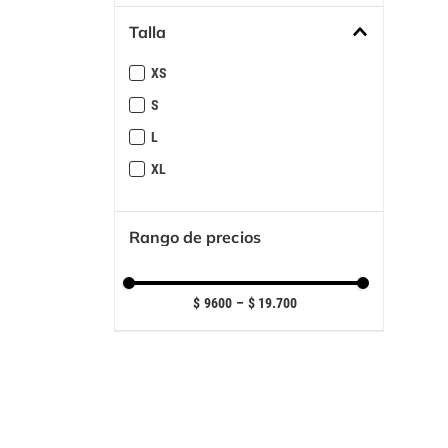
Talla
XS
S
L
XL
Rango de precios
$ 9600
–
$ 19.700