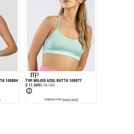
TA 100884
TOP MUJER AZUL RUTTA 100077
$
11
.
600
$
76
.
700
a
VENDIDO POR:
Somos moda