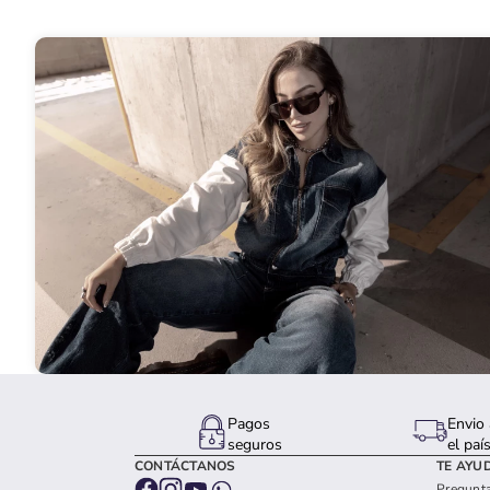
Pagos
Envio 
seguros
el paí
CONTÁCTANOS
TE AYU
Pregunta