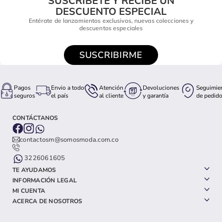
SUSCRÍBETE Y RECIBE UN
DESCUENTO ESPECIAL
Entérate de lanzamientos exclusivos, nuevas colecciones y
descuentos especiales
SUSCRIBIRME
Pagos
Envio a todo
Atención
Devoluciones
Seguimie
seguros
el país
al cliente
y garantía
de pedid
CONTÁCTANOS
contactosm@somosmoda.com.co
3226061605
TE AYUDAMOS
INFORMACIÓN LEGAL
MI CUENTA
ACERCA DE NOSOTROS