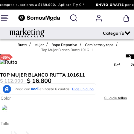
Rutta
Mujer
Ropa Deportiva
Camisetas y tops
Top Mujer Blanco Rutta 101611
-
85%
Ref.
748259
TOP MUJER BLANCO RUTTA 101611
$
16
.
800
$
112
.
000
Color
Guia de tallas
Talla