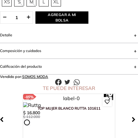
XS
S
M
L
XL
AGREGAR A MI
BOLSA
Detalle
Composición y cuidados
Calificación del producto
Vendido por:
SOMOS MODA
TE PUEDE INTERESAR
-
85%
TOP MUJER BLANCO RUTTA 101611
$
16
.
800
$
112
.
000