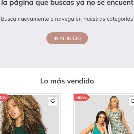
 la página que buscas ya no se encuent
amibuzo
Busca nuevamente o navega en nuestras categorías
IR AL INICIO
Lo más vendido
85%
-
85%