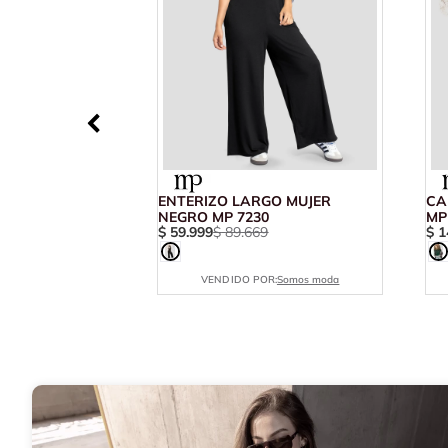
ENTERIZO LARGO MUJER
CA
NEGRO MP 7230
MP
$
59
.
999
$
89
.
669
$
1
VENDIDO POR:
Somos moda