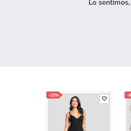
Lo sentimos,
10
.
c
-
33%
-