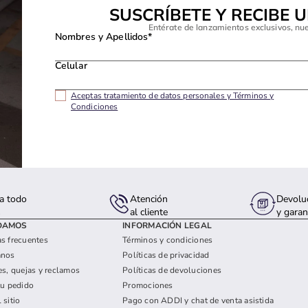
SUSCRÍBETE Y RECIBE 
Entérate de lanzamientos exclusivos, nu
Nombres y Apellidos*
Celular
Aceptas tratamiento de datos personales y Términos y
Condiciones
a todo
Atención
Devolu
s
al cliente
y garan
DAMOS
INFORMACIÓN LEGAL
s frecuentes
Términos y condiciones
anos
Políticas de privacidad
es, quejas y reclamos
Políticas de devoluciones
tu pedido
Promociones
 sitio
Pago con ADDI y chat de venta asistida