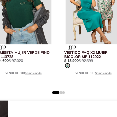
MISETA MUJER VERDE PINO
VESTIDO PAQ X2 MUJER
 113728
BICOLOR MP 112022
4
.
600
$
97
.
020
$
13
.
900
$
92
.
399
VENDIDO POR:
Somos moda
VENDIDO POR:
Somos moda