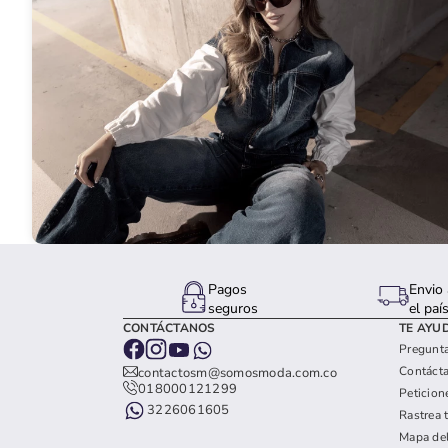
Pagos
Envio 
seguros
el paí
CONTÁCTANOS
TE AYU
Pregunta
Contáct
contactosm@somosmoda.com.co
018000121299
Peticion
3226061605
Rastrea 
Mapa del