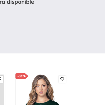
ra disponible
-
31%