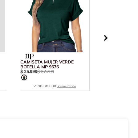
CAMISETA MUJER VERDE
BOTELLA MP 9676
$
25
.
999
$
37
.
799
VENDIDO POR:
Somos moda